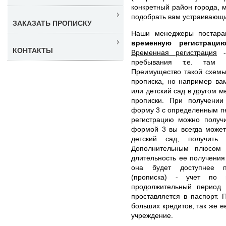
конкретный район города, 
подобрать вам устраивающи
ЗАКАЗАТЬ ПРОПИСКУ
Наши менеджеры постар
временную регистрац
КОНТАКТЫ
Временная регистрация
- 
пребывания т.е. там 
Преимущество такой схемы 
прописка, но например ва
или детский сад в другом м
прописки. При получении
форму 3 с определенным пе
регистрацию можно получи
формой 3 вы всегда может
детский сад, получить
Дополнительным плюсом т
длительность ее получения
она будет доступнее 
(прописка) - учет по 
продолжительный период
проставляется в паспорт. 
больших кредитов, так же е
учреждение.